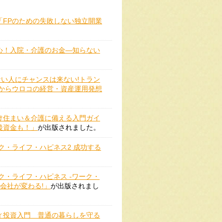
「FPのための失敗しない独立開業
心！入院・介護のお金―知らない
ない人にチャンスは来ない!トラン
目からウロコの経営・資産運用発想
け住まい＆介護に備える入門ガイ
後資金も！」
が出版されました。
ク・ライフ・ハピネス2 成功する
ク・ライフ・ハピネス -ワーク・
会社が変わる!」
が出版されまし
ィ投資入門 普通の暮らしを守る