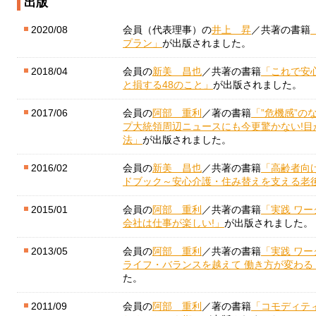
出版
2020/08
会員（代表理事）の
井上 昇
／共著の書籍
プラン」
が出版されました。
2018/04
会員の
新美 昌也
／共著の書籍
「これで安
と損する48のこと」
が出版されました。
2017/06
会員の
阿部 重利
／著の書籍
「”危機感”の
プ大統領周辺ニュースにも今更驚かない!
法」
が出版されました。
2016/02
会員の
新美 昌也
／共著の書籍
「高齢者向
ドブック～安心介護・住み替えを支える老
2015/01
会員の
阿部 重利
／共著の書籍
「実践 ワー
会社は仕事が楽しい!」
が出版されました。
2013/05
会員の
阿部 重利
／共著の書籍
「実践 ワー
ライフ・バランスを越えて 働き方が変わる 
た。
2011/09
会員の
阿部 重利
／著の書籍
「コモディテ