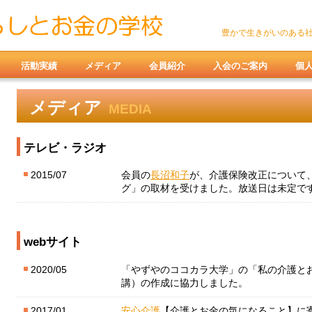
豊かで生きがいのある社会へ NP
活動実績
メディア
会員紹介
入会のご案内
個
メディア
MEDIA
テレビ・ラジオ
2015/07
会員の
長沼和子
が、介護保険改正について
グ」の取材を受けました。放送日は未定で
webサイト
2020/05
「やずやのココカラ大学」の「私の介護とお
講）の作成に協力しました。
2017/01
安心介護
【介護とお金の気になること】に