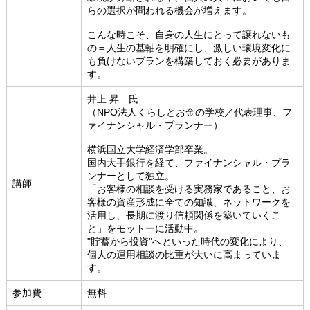
らの選択が問われる機会が増えます。
こんな時こそ、自身の人生にとって譲れないも
の＝人生の基軸を明確にし、激しい環境変化に
も負けないプランを構築しておく必要がありま
す。
井上 昇 氏
（NPO法人くらしとお金の学校／代表理事、フ
ァイナンシャル・プランナー）
横浜国立大学経済学部卒業。
国内大手銀行を経て、ファイナンシャル・プラ
ンナーとして独立。
講師
「お客様の相談を受ける実務家であること、お
客様の資産形成に全ての知識、ネットワークを
活用し、長期に渡り信頼関係を築いていくこ
と」をモットーに活動中。
"貯蓄から投資"へといった時代の変化により、
個人の運用相談の比重が大いに高まっていま
す。
参加費
無料