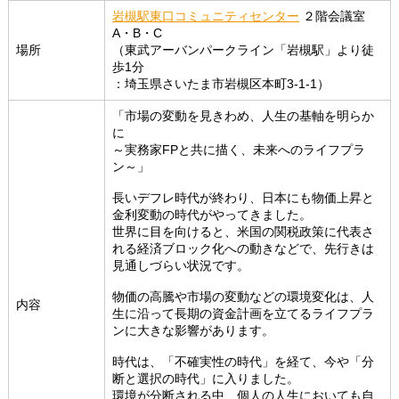
岩槻駅東口コミュニティセンター
２階会議室
A・B・C
場所
（東武アーバンパークライン「岩槻駅」より徒
歩1分
：埼玉県さいたま市岩槻区本町3-1-1）
「市場の変動を見きわめ、人生の基軸を明らか
に
～実務家FPと共に描く、未来へのライフプラ
ン～」
長いデフレ時代が終わり、日本にも物価上昇と
金利変動の時代がやってきました。
世界に目を向けると、米国の関税政策に代表さ
れる経済ブロック化への動きなどで、先行きは
見通しづらい状況です。
物価の高騰や市場の変動などの環境変化は、人
内容
生に沿って長期の資金計画を立てるライフプラ
ンに大きな影響があります。
時代は、「不確実性の時代」を経て、今や「分
断と選択の時代」に入りました。
環境が分断される中、個人の人生においても自